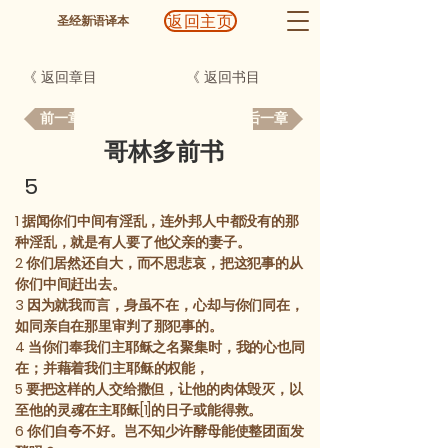
返回主页
圣经新语译本
《 返回章目
《 返回书目
前一章
后一章
哥林多前书
5
1
据闻你们中间有淫乱，连外邦人中都没有的那
种淫乱，就是有人要了他父亲的妻子。
2
你们居然还自大，而不思悲哀，把这犯事的从
你们中间赶出去。
3
因为就我而言，身虽不在，心却与你们同在，
如同亲自在那里审判了那犯事的。
4
当你们奉我们主耶稣之名聚集时，我的心也同
在；并藉着我们主耶稣的权能，
5
要把这样的人交给撒但，让他的肉体毁灭，以
至他的灵
魂
在主耶稣[1]的日子或能得救。
6
你们自夸不好。岂不知少许酵母能使整团面发