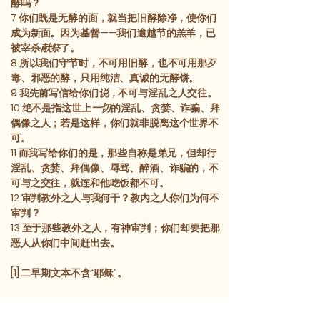
酵吗？
7
你们既是无酵的面，就当把旧酵除净，使你们
成为新面。因为基督——我们逾越节的羔羊，已
被宰杀
献祭
了。
8
所以我们守节时，不可用旧酵，也不可用那歹
毒、邪恶的酵，只用纯洁、真诚的无酵饼。
9
我先前写信给你们
说
，不可与淫乱之人交往。
10
绝不是指这世上
一切
的淫乱、贪婪、诈骗、拜
偶像之人；若是这样，你们就非脱离这个世界不
可。
11
而我写给你们的是，那些自称是弟兄，但却行
淫乱、贪婪、拜偶像、辱骂、醉酒、诈骗的，不
可与之交往，就连和他吃饭都不可。
12
审判教外之人与我何干？教内之人你们为何不
审判？
13
至于那些教外之人，有神审判；你们却要把那
恶人从你们中间赶出去。
[1] 二早期文本不含“耶稣”。
前一章
后一章