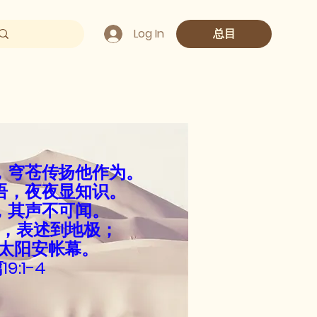
Log In
总目
，穹苍传扬他作为。
语，夜夜显知识。
，其声不可闻。
，表述到地极；
太阳安帐幕。
9:1-4