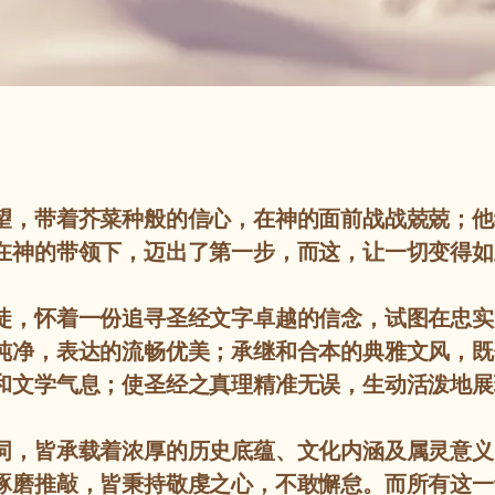
望，带着芥菜种般的信心，在神的面前战战兢兢；他
在神的带领下，迈出了第一步，而这，让一切变得如
徒，怀着一份追寻圣经文字卓越的信念，试图在忠实
纯净，表达的流畅优美；承继和合本的典雅文风，既
和文学气息；使圣经之真理精准无误，生动活泼地展
词，皆承载着浓厚的历史底蕴、文化内涵及属灵意义
琢磨推敲，皆秉持敬虔之心，不敢懈怠。而所有这一