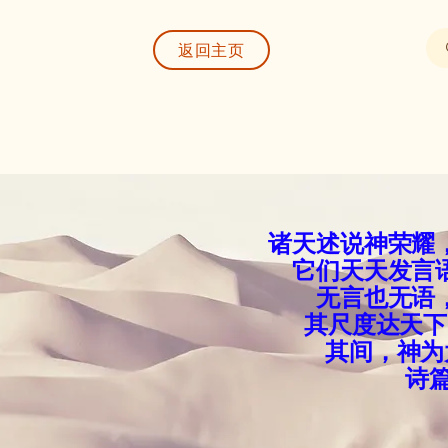
返回主页
诸天述说神荣耀
它们天天发言
无言也无语
其尺度达天下
其间，神为
诗篇1