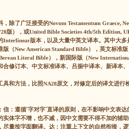
料，除了广泛接受的
Novum Testamentum Graece, Nest
版），或
/28
United Bible Societies 4th/5th Edition, 
的
版本，以及大量中英文译本。其中大多
Interlinear
准版（
）
，英文标准版
New American Standard Bible
），新国际版（
Berean Literal Bible
New Internation
和合修订本、中文标准译本、吕振中译本、新译本、N
工具和方法，比照
原文，对修定后的译文进行
NA28
：信：遵循“字对字”直译的原则，在不影响中文表达
的实体字不增，也不减，因中文需要不得不加的辅助
，尽量按字面翻译。达：注重上下文的自然衔接，逻