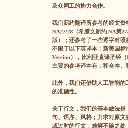
及众同工的协力合作。
我们新约翻译所参考的经文资
（
希腊文新约
第
NA27/28
NA
27
版）；还参考了一些逐字对照
不限于以下英译本：新美国标
），比利亚直译圣经（
Version
主要的参考译本有：和合本、
此外，我们还借助人工智能的
的准确性。
关于行文，我们的基本做法是
句、语序、风格；力求对原文
或过时的行文；难解不确之处