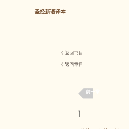
圣经新语译本
《 返回书目
《 返回章目
前一章
1