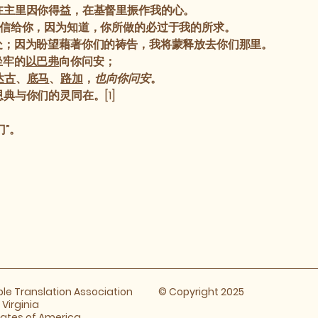
在主里因你得益，在基督里振作我的心。
信给你，因为知道，你所做的必过于我的所求。
处；因为盼望藉著你们的祷告，我将蒙释放去你们那里。
坐牢的
以巴弗
向你问安；
达古
、
底马
、
路加
，
也向你问安
。
典与你们的灵同在。[1]
门”。
ible Translation Association
© Copyright 2025
​Virginia
tates of America