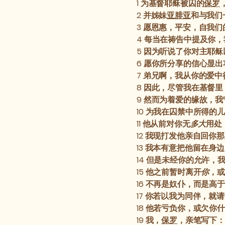
1
为基督耶稣被囚的
保罗
2
并姊妹
亚腓亚
和与我们
3
愿恩惠，平安，自我们
4
每当在祷告中提及你，
5
因为听说了你对主耶稣
6
愿你所分享的信心显出
7
弟兄啊，我从你的爱中
8
因此，尽管我在基督里
9
然而为着爱的缘故，我
10
为我在囚禁中所得的儿
11
他从前对你无
多大
用处
12
我现打发他亲自回你那
13
我本有意把他留在身边
14
但是未经你的允许，
15
他之前暂时离开
你
，或
16
不再是奴仆，而是高于
17
你若以我为同伴，就请
18
他若亏负你，或欠你什
19
我，
保罗
，亲笔写下：