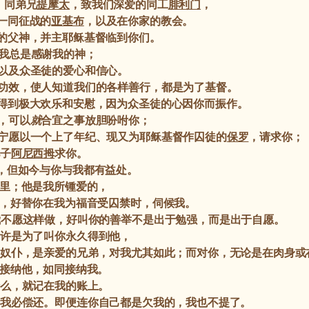
，同弟兄
提摩太
，致我们深爱的同工
腓利门
，
一同征战的
亚基布
，以及在你家的教会。
的父神，并主耶稣基督临到你们。
我总是感谢我的神；
以及众圣徒的爱心和信心。
功效，使人知道我们的各样善行，都是为了基督。
得到极大欢乐和安慰，因为众圣徒的心因你而振作。
，可以
就
合宜之事放胆吩咐你；
宁愿以一个上了年纪、现又为耶稣基督作囚徒的
保罗
，请求你；
子
阿尼西拇
求你。
，但如今与你与我都有益处。
里；他是我所锺爱的，
，好替你在我为福音受囚禁时，伺候我。
我不愿这样做，好叫你的善举不是出于勉强，而是出于自愿。
许是为了叫你永久得到他，
奴仆，是亲爱的兄弟，对我尤其如此；而对你，无论是在肉身或
接纳他，如同接纳我。
么，就记在我的账上。
我必偿还。即便连你自己都是欠我的，我也不提了。