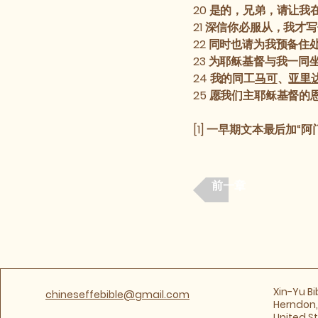
20
是的，兄弟，请让我
21
深信你必服从，我才写
22
同时也请为我预备住
23
为耶稣基督与我一同
24
我的同工
马可
、
亚里
25
愿我们主耶稣基督的恩
[1] 一早期文本最后加“阿
前一章
​Xin-Yu B
chineseffebible@gmail.com
Herndon, 
United S