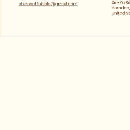
​Xin-Yu B
chineseffebible@gmail.com
Herndon, 
United S