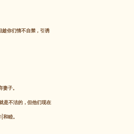
但趁你们情不自禁，引诱
弃妻子。
就是不洁的，但他们现在
]和睦。