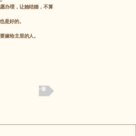
意愿办理，让她结婚，不算
也是好的。
是要嫁给主里的人。
后一章