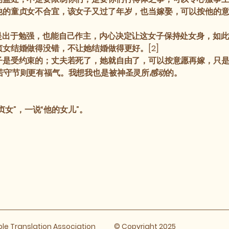
他的童贞女不合宜，该女子又过了年岁，也当嫁娶，可以按他的
是出于勉强，也能自己作主，内心决定让这女子保持处女身，如此
女结婚做得没错，不让她结婚做得更好。[2]
子是受约束的；丈夫若死了，她就自由了，可以按意愿再嫁，只
若守节则更有福气。我想我也是被神圣灵所
感动
的。
。
的童贞女”，一说“他的女儿”。
ible Translation Association
© Copyright 2025