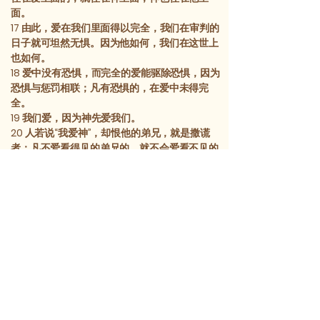
面。
17
由此，爱在我们里面得以完全，我们在审判的
日子就可坦然无惧。因为他如何，我们在这世上
也如何。
18
爱中没有恐惧，而完全的爱能驱除恐惧，因为
恐惧与惩罚相联；凡有恐惧的，在爱中未得完
全。
19
我们爱，因为神先爱我们。
20
人若说“我爱神”，却恨他的弟兄，就是撒谎
者；凡不爱看得见的弟兄的，就不会爱看不见的
神。
21
爱神之人，也当爱弟兄，这是我们从神所得的
命令。
前一章
后一章
chineseffebible@gmail.com