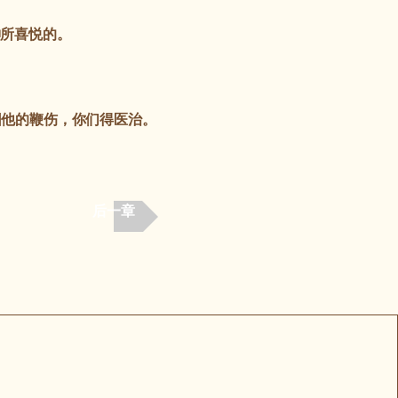
神所喜悦的。
。
因他的鞭伤，你们得医治。
后一章