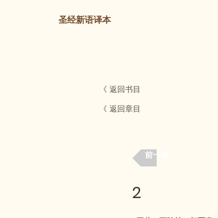
圣经新语译本
《 返回书目
《 返回章目
前一章
2