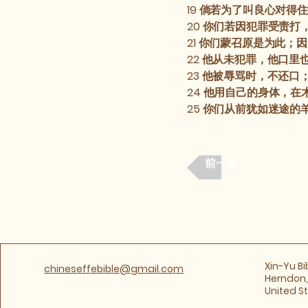
19
倘若为了叫良心对得住
20
你们若因犯罪受责打
21
你们蒙召原是为此；因
22
他从未犯罪，他口里
23
他被辱骂时，不还口
24
他用自己的身体，在
25
你们从前犹如迷途的
前一章
​Xin-Yu B
chineseffebible@gmail.com
Herndon, 
United S