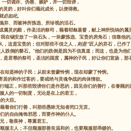
，一切诡诈、伪善、嫉妒，并一切毁谤，
的灵奶，好叫你们藉此成长，以便得救。
就必如此
。
抛弃、而被神所拣选、所珍视的活石。
成属灵的殿，作圣洁的祭司，藉着耶稣基督，献上神所悦纳的属
，我在锡安放了一块石头，一块蒙拣选、宝贵的房角石；信靠他的
人，这是宝贵的；但对那些不信之人，
则是
:“匠人的弃石，已作
使人跌倒的磐石。”他们的跌倒是因为不信真道；而这，也是为他
，是君尊的祭司，圣洁的国度，属神的子民，好让你们宣扬，那
在却是神的子民；从前未曾蒙怜悯，现在却蒙了怜悯。
寄居的和作过客的，要戒绝与灵魂争战的肉体情欲。
行端正，叫那些毁谤你们是作恶的，因见你们的善行，在眷顾的
服人的一切制度，无论是在上的君王，
善的大臣。
藉着你们行善，叫那些愚昧无知者闭口无言。
们的自由掩饰邪恶，而要作神的仆人。
兄，敬畏神，尊重君王。
顺服主人；不但顺服那善良温和的，也要顺服那乖僻的。