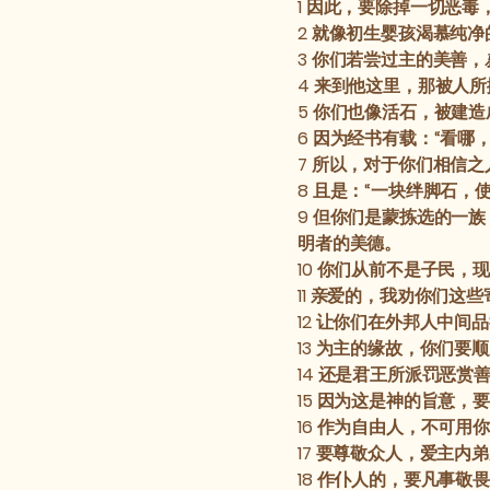
1
因此，要除掉一切恶毒
2
就像初生婴孩渴慕纯净
3
你们若尝过主的美善，
4
来到他这里，那被人所
5
你们也像活石，被建造
6
因为经书有载：“看哪
7
所以，对于你们相信之
8
且是：“一块绊脚石，
9
但你们是蒙拣选的一族
明者的美德。
10
你们从前不是子民，现
11
亲爱的，我劝你们这些
12
让你们在外邦人中间品
13
为主的缘故，你们要顺
14
还是君王所派罚恶赏
15
因为这是神的旨意，要
16
作为自由人，不可用你
17
要尊敬众人，爱主内弟
18
作仆人的，要凡事敬畏