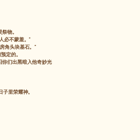
灵祭物。
人必不蒙羞。”
了房角头块基石。”
们预定的。
召你们出黑暗入他奇妙光
日子里荣耀神。