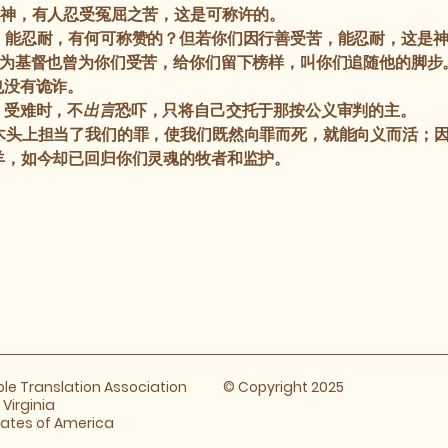
神，有人忍受冤屈之苦，这是可称许的。
，能忍耐，有何可称赞的？但若你们因行善受苦，能忍耐，这是
为基督也曾为你们受苦，给你们留下榜样，叫你们追随他的脚步
也没有诡诈。
；受难时，不
出言
恐吓，只将自己交托于那按公义审判的主。
木头上担当了我们的罪，使我们既然向罪而死，就能向义而活；
羊，如今却已回归你们灵魂的牧者和监护。
ible Translation Association
© Copyright 2025
​Virginia
tates of America