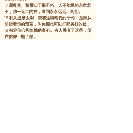
17
愿尊贵、荣耀归于那不朽、人不能见的永世君
王，独一无二的神，直到永永远远。阿们。
18
我儿
提摩太
啊，我将这嘱咐托付于你，是照从
前指着你的预言，叫你因此可以打那美好的仗，
19
持定信心和無愧的良心。有人丢弃了这些，便
在信仰上翻了船。
20
其中就有
许米乃
和
亚力山大
；我已把他们交
给撒但，让他们受教训而不再亵渎。
前一章
后一章
chineseffebible@gmail.com
​Xin-Yu Bible Translation Association
Herndon, ​Virginia
United States of America