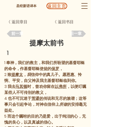
返回主页
圣经新语译本
《 返回章目
《 返回书目
前一章
后一章
提摩太前书
1
1
奉神，我们的救主，和我们所盼望的基督耶稣
的命令，作基督耶稣使徒的
保罗
，
2
致
提摩太
，
我
信仰中的真儿子。愿恩惠、怜
悯、平安，自父神及我主基督耶稣临到你。
3
我去
马其顿
时，曾劝你留在
以弗所
，以便叮嘱
某些人不可传别的教义，
4
也不可沉迷于
荒谬的
传说和无尽的族谱；这等
事只会引起争论，对神在信仰上
所做
的安排毫无
益处。
5
而这个嘱咐的目的乃是爱，出于纯洁的心，无
愧的良心，以及真诚的信心。