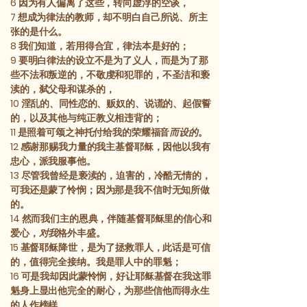
6
因为有人偏离了这些，转向虚浮的空谈，
7
想成为律法的教师，却不明白自己所说、所主
张的是什么。
8
我们知道，若用得合宜，律法本是好的；
9
要明白律法的设立不是为了义人，而是为了那
些不法和叛逆的，不敬虔和犯罪的，不圣洁和亵
渎的，弑父母和谋杀的，
10
淫乱的、同性恋的、贩奴的、说谎的、起假誓
的，以及其他与纯正教义相违背的；
11
是照着可颂之神托付给我的荣耀福音
而设的
。
12
感谢那赐我力量的我主基督耶稣，因他以我有
忠心，派我服事他。
13
尽管我曾经是亵渎的，迫害的，冷酷无情的，
可我还是蒙了怜悯；因为那是我不信时无知所做
的。
14
然而我们主的恩典，伴随基督耶稣里的信心和
爱心，
对我
格外丰盛。
15
基督耶稣降世，是为了拯救罪人，此话是可信
的，值得完全接纳。我是罪人中的罪魁；
16
可是我却因此蒙怜悯，好让耶稣基督在我这罪
魁身上显出他完全的耐心，为那些信他而得永生
的人作榜样。