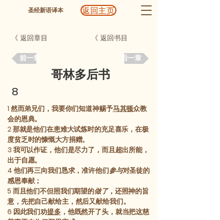
返回主页
圣经新语译本
《 返回章目
《 返回书目
前一章
后一章
哥林多后书
8
1
然而弟兄们，我要你们知道神赐予
马其顿
众教
会的恩典。
2
那就是他们在患难大试炼时的充足喜乐，在极
度贫乏时的慷慨大方捐赠。
3
我可以作证，他们是尽力了，而且超出所能，
出于自愿。
4
他们再三向我们恳求，准许他们
参与
对圣徒的
感恩奉献；
5
而且他们不但照我们期望的
做了
，还照神的旨
意，先把自己献给主，然后又献给我们。
6
因此我们劝
提多
，他既然开了头，就当把这慈