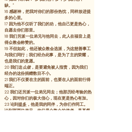
缺。”
16
感谢神，把我对你们的那份热忱，同样放进提
多的心里。
17
因为他不仅听了我们的劝，他自己更是热心，
自愿去你们那里。
18
我们另派一位弟兄与他同去，此人在福音上是
得众教会称赞的。
19
不但如此，他还被众教会选派，为这慈善事工
与我们同行；我们经办此事，是为了主的荣耀，
也是我们的意愿。
20
我们这
么做
，是要避免被人指责，因为我们
经办的这份捐赠数目不小。
21
我们不仅要在主的面前，也要在人的面前行得
端正。
22
我们还另派一位弟兄同去；他那历经考验的热
心，因对你们的极大信心，现在更是热心有加。
23
论到
提多
，他是我的同伴，为你们作同工。
论到那两位弟兄，他们是众教会的使者，是基督
的荣耀。
24
所以，请在众教会面前，向他们彰显你们爱
的明证，及我夸奖你们的理由。