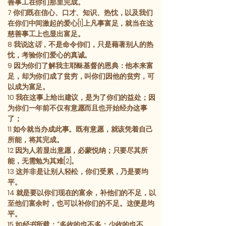
善事工在你们那里完成。
7
你们既在信心、口才、知识、热忱，以及我们
在你们中间激起的爱心[1]上凡事富足，就当在这
慈善事工上也显出富足。
8
我说这
话
，不是命令你们，只是藉著别人的热
忱，考验你们爱心的真诚。
9
因为你们了解我主耶稣基督的恩典：他本来富
足，却为你们成了贫穷，叫你们因他的贫穷，可
以成为富足。
10
我在这事上给出建议，是为了你们的益处；因
为你们一年前不仅有意愿而且也开始经办这事
了；
11
如今就当办成此事。既有意愿，就该凭着自己
所能，将其完成。
12
因为人若显出意愿，必蒙悦纳；只要尽其所
能，无需勉为其难[2]。
13
这并非是让别人轻松，你们受累，乃是要均
平。
14
就是要以你们现在的富余，补他们的不足，以
至他们富余时，也可以补你们的不足。这便是均
平。
15
如
经书
所载：“多收的也不多；少收的也不