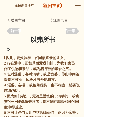
返回主页
圣经新语译本
《 返回章目
《 返回书目
前一章
后一章
以弗所书
5
1
因此，要效法神，如同蒙疼爱的儿女。
2
行在爱中，正如基督爱我们[1]，为我们舍己，
作了供物和祭品，成为
献与
神的馨香之气。
3
但对淫乱，各种污秽，或是贪婪，你们中间连
提都不可提，这样才与圣徒相宜。
4
淫辞、妄语，或粗俗玩笑，也不相宜，总要说
感谢的话。
5
因为你们确知，无论是淫乱的，污秽的、或贪
婪的——即偶像崇拜者，都不能在基督和神的国
度中得基业。
6
不可让任何人用空话欺骗你们；正因为这些，