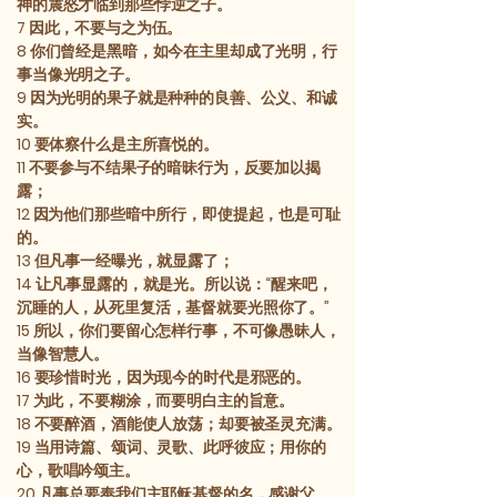
神的震怒才临到那些悖逆之子。
7
因此，不要与之为伍。
8
你们曾经是黑暗，如今在主里却成了光明，行
事当像光明之子。
9
因为光明的果子就是种种的良善、公义、和诚
实。
10
要体察什么是主所喜悦的。
11
不要参与不结果子的暗昧行为，反要加以揭
露；
12
因为他们那些暗中所行，即使提起，也是可耻
的。
13
但凡事一经曝光，就显露了；
14
让凡事显露的，就是光。所以说：“醒来吧，
沉睡的人，从死里复活，基督就要光照你了。”
15
所以，你们要留心怎样行事，不可像愚昧人，
当像智慧人。
16
要珍惜时光，因为现今的时代是邪恶的。
17
为此，不要糊涂，而要明白主的旨意。
18
不要醉酒，酒能使人放荡；却要被圣灵充满。
19
当用诗篇、颂词、灵歌、此呼彼应；用你的
心，歌唱吟颂主。
20
凡事总要奉我们主耶稣基督的名，感谢父