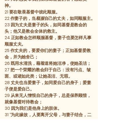
神。
21
要在敬畏基督中彼此顺服。
22
作妻子的，当
顺服
自己的丈夫，如同顺服主。
23
因为丈夫是妻子的头，如同基督是教会的
头；他又是教会全体的救主。
24
正如教会怎样顺服基督，妻子也要怎样凡事
顺服丈夫。
25
作丈夫的，要爱你们的妻子；正如基督爱教
会，并为她舍己；
26
既用水清洗，藉着道将她洁净，使她圣洁；
27
把一个荣耀的教会归于自己：没有污点、皱
斑、或诸如此类；让她圣洁、无瑕。
28
丈夫也当爱妻子，如同爱自己的身子；爱妻
子便是爱自己。
29
从来无人憎恨自己的身子，总是保养顾惜，
就像基督对待教会；
30
因为我们是他身上的肢体。
31
“为此缘故，人要离开父母，与妻子结合，二
人要成为一体。”
32
这是一个极大的奥秘，但我是指基督和教会
而言的。