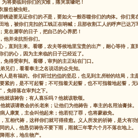
！为将要临到你们的灾难，痛哭哀嚎吧！
衣服也被虫蛀。
那锈迹要见证你们的
不
是，要如火一般吞噬你们的肉体。你们竟
田地，被你们克扣的工钱正在呐喊；且那收割工人的呼声已达万
；竟在屠宰的日子，把自己的心养肥！
，他并未抗拒你们。
心，直到主来。看哪，农夫等候地里宝贵的出产，耐心等待，直到得
你们的心，因为主来临的日子已经近了。
，免得受审判。看哪，审判的主正站在门口。
弟兄们，看看奉主之名说话的众先知。
的人是有福的。你们听过
约伯
的坚忍，也见到主
所给
的结局，主
要紧的，是不可起誓；不可指着天起誓，也不可指着地起誓，无
是”，免得落在审判之下。
他就该祷告；有人喜乐吗？他就该歌颂。
？他就该请教会的长老来；让他们为他祷告，奉主的名用油膏抹。
病人康复，主会叫他起来；他若犯了罪，也将蒙赦免。
，互相代祷，这样你们就可得痊愈。义人所发的祈祷，是大有功
同的人，他恳切祷告不要下雨，雨就三年零六个月不落在地上。
降雨水，地生物产。