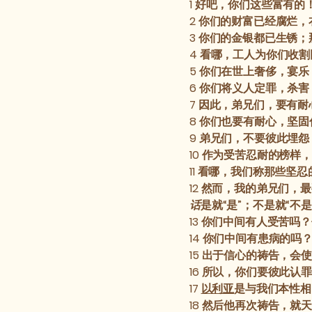
1
好吧，你们这些富有的
2
你们的财富已经腐烂，
3
你们的金银都已生锈；
4
看哪，工人为你们收割
5
你们在世上奢侈，宴乐
6
你们将义人定罪，杀害
7
因此，弟兄们，要有耐
8
你们也要有耐心，坚固
9
弟兄们，不要彼此埋怨
10
作为受苦忍耐的榜样，
11
看哪，我们称那些坚忍
12
然而，我的弟兄们，最
话
是就“是”；不是就“不
13
你们中间有人受苦吗？
14
你们中间有患病的吗
15
出于信心的祷告，会使
16
所以，你们要彼此认罪
17
以利亚
是与我们本性相
18
然后他再次祷告，就天