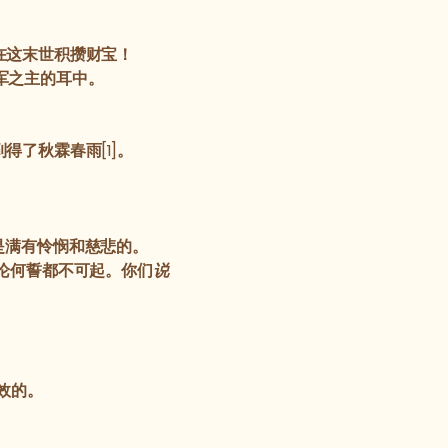
在这末世积攒财宝！
军之主的耳中。
了秋霖春雨[1]。
是满有怜悯和慈悲的。
论何誓都不可起。你们
说
效的。