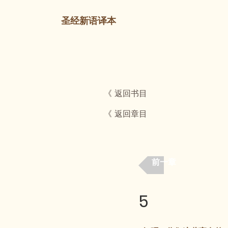
圣经新语译本
《 返回书目
《 返回章目
前一章
5