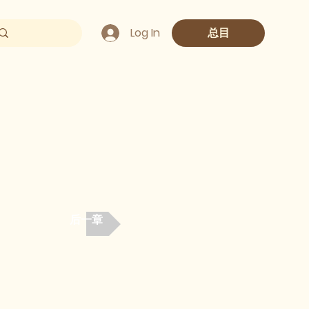
Log In
总目
后一章