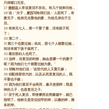
只得哑口无言。
27
撒都该
人常说复活不存在。有几个前来问他，
28
说：“夫子，
摩西
写给我们说：‘人若死了，有
妻无子，他弟兄当娶他的妻，为他兄弟生子立
后。’
29
有弟兄七人，第一个娶了妻，没有孩子死
了；
30
第二个，
31
第三个也娶过她；依此，那七个人都娶过她，
却没有留下孩子就死了。
32
最后那妇人也死了。
33
这样，当复活的时候，她会是哪一个的妻子
呢？因为他们七个都娶过她为妻。”
34
耶稣对他们说：“这世代的人又娶又嫁；
35
但配得那世代的，以及从死里复活的人，既
不娶也不嫁；
36
因为他们甚至不会再死，像天使那样；既是
神的儿子，也是复活之子。
37
至于死人复活，即便摩西在荆棘篇中，就已
指明了。他称主是亚伯拉罕的神，以撒的神，雅
各的神。