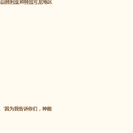
为
以特利亚
和
特拉可尼
地区
。’因为我告诉你们，神能