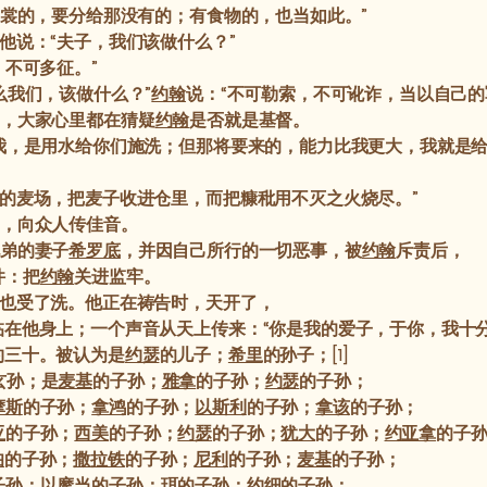
衣裳的，要分给那没有的；有食物的，也当如此。”
他说：“夫子，我们该做什么？”
，不可多征。”
么我们，该做什么？”
约翰
说：“不可勒索，不可讹诈，当以自己的
，大家心里都在猜疑
约翰
是否就是基督。
我，是用水给你们施洗；但那将要来的，能力比我更大，我就是
的麦场，把麦子收进仓里，而把糠秕用不灭之火烧尽。”
，向众人传佳音。
弟的妻子
希罗底
，并因自己所行的一切恶事，被
约翰
斥责后，
件：把
约翰
关进监牢。
也受了洗。他正在祷告时，天开了，
在他身上；一个声音从天上传来：“你是我的爱子，于你，我十分
约三十。被认为是
约瑟
的儿子；
希里
的孙子；[1]
玄孙；是
麦基
的子孙；
雅拿
的子孙；
约瑟
的子孙；
摩斯
的子孙；
拿鸿
的子孙；
以斯利
的子孙；
拿该
的子孙；
亚
的子孙；
西美
的子孙；
约瑟
的子孙；
犹大
的子孙；
约亚拿
的子
伯
的子孙；
撒拉铁
的子孙；
尼利
的子孙；
麦基
的子孙；
子孙；
以摩当
的子孙；
珥
的子孙；
约细
的子孙；