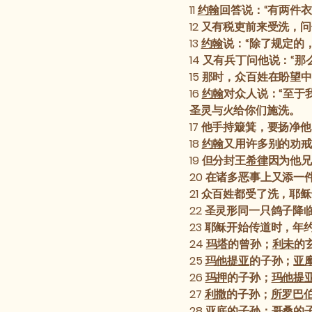
11
约翰
回答说：“有两件
12
又有税吏前来受洗，问
13
约翰
说：“除了规定的
14
又有兵丁问他说：“那
15
那时，众百姓在盼望中
16
约翰
对众人说：“至于
圣灵与火给你们施洗。
17
他手持簸箕，要扬净他
18
约翰
又用许多别的劝戒
19
但分封王
希律
因为他兄
20
在诸多恶事上又添一
21
众百姓都受了洗，耶稣
22
圣灵形同一只鸽子降临
23
耶稣开始传道时，年
24
玛塔
的曾孙；
利未
的
25
玛他提亚
的子孙；
亚
26
玛押
的子孙；
玛他提
27
利撒
的子孙；
所罗巴
28
亚底
的子孙；
哥桑
的