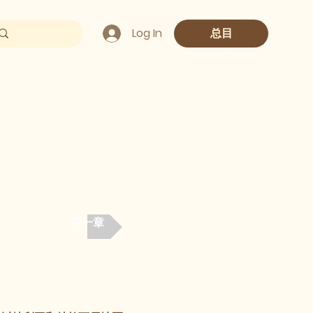
Log In
总目
后一章