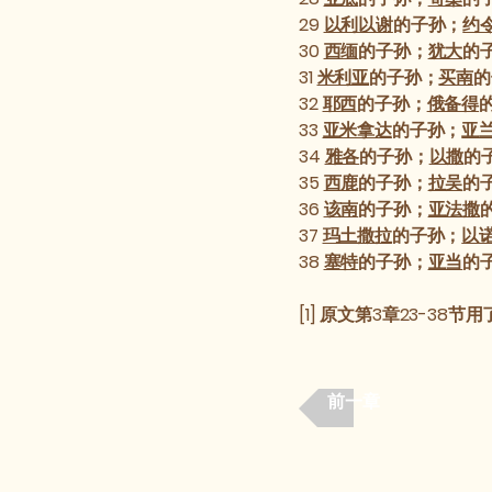
29
以利以谢
的子孙；
约
30
西缅
的子孙；
犹大
的
31
米利亚
的子孙；
买南
的
32
耶西
的子孙；
俄备得
33
亚米拿达
的子孙；
亚
34
雅各
的子孙；
以撒
的
35
西鹿
的子孙；
拉吴
的
36
该南
的子孙；
亚法撒
37
玛土撒拉
的子孙；
以
38
塞特
的子孙；
亚当
的
[1] 原文第3章23-3
前一章