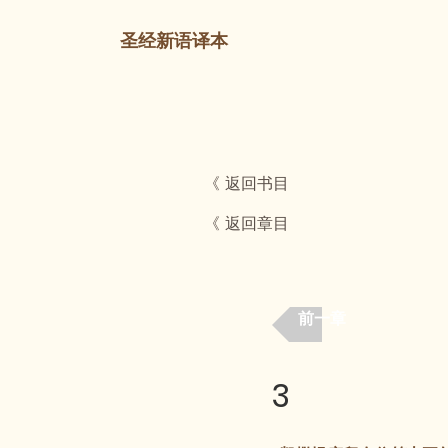
圣经新语译本
《 返回书目
《 返回章目
前一章
3