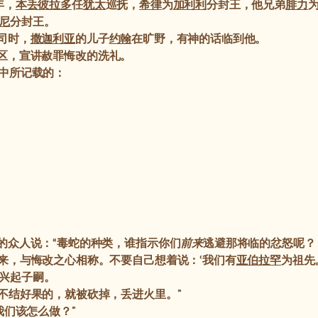
年，
本丢彼拉多
任
犹太
巡抚，
希律
为
加利利
分封王，他兄弟
腓力
尼
分封王。
司时，
撒迦利亚
的儿子
约翰
在旷野，有神的话临到他。
区，宣讲赦罪悔改的洗礼。
中所记载的：
的众人说：“毒蛇的种类，谁指示你们
前来
逃避那将临的忿怒呢？
来，与悔改之心相称。不要自己想着说：‘我们有
亚伯拉罕
为祖先
兴起子嗣。
不结好果的，就被砍掉，丢进火里。”
我们该怎么做？”