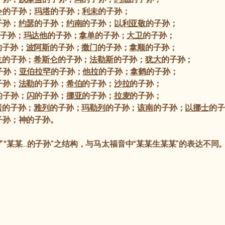
令
的子孙；
玛塔
的子孙；
利未
的子孙；
子孙；
约瑟
的子孙；
约南
的子孙；
以利亚敬
的子孙；
子孙；
玛达他
的子孙；
拿单
的子孙；
大卫
的子孙；
的子孙；
波阿斯
的子孙；
撒门
的子孙；
拿顺
的子孙；
兰
的子孙；
希斯仑
的子孙；
法勒斯
的子孙；
犹大
的子孙；
子孙；
亚伯拉罕
的子孙；
他拉
的子孙；
拿鹤
的子孙；
子孙；
法勒
的子孙；
希伯
的子孙；
沙拉
的子孙；
的子孙；
闪
的子孙；
挪亚
的子孙；
拉麦
的子孙；
诺
的子孙；
雅列
的子孙；
玛勒列
的子孙；
该南
的子孙；
以挪士
的子
子孙；神的子孙。
8节用了“某某…的子孙”之结构，与马太福音中“某某生某某”的表达不同