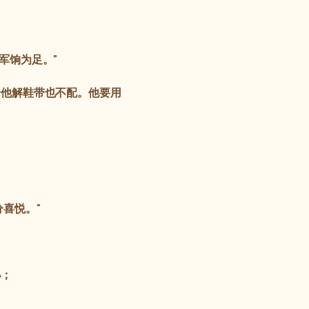
军饷为足。”
给他解鞋带也不配。他要用
喜悦。”
孙；