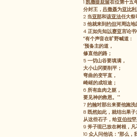
1
凯撒提庇留
在位第十五
分封王，
吕撒聂
为
亚比利
2
当
亚那
和
该亚法
任大祭
3
他就来到
约但
河周边地
4
正如先知
以赛亚
言论书
“有个声音在旷野喊道：
‘预备主的道，
修直他的路；
5
一切山谷要填满，
大小山冈要削平；
弯曲的变平直，
崎岖的成坦途；
6
所有血肉之躯，
要见神的救恩。’”
7
约翰
对那出来要他施洗
8
既然如此，就结出果子
从这些石子，给
亚伯拉罕
9
斧子现已放在树根，凡
10
众人问他说：“那么，