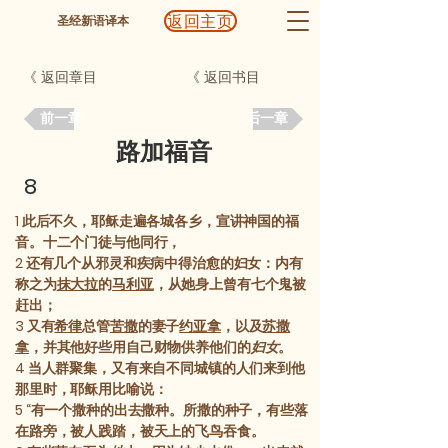
返回主页
圣经新语译本
《 返回章目
《 返回书目
前一章
后一章
路加福音
8
1
此后不久，耶稣走遍各城各乡，宣讲神国的福
音。十二个门徒与他同行，
2
还有几个从邪灵和疾病中得治愈的妇女：内有
称之为
抹大拉
的
马利亚
，从她身上曾有七个鬼被
赶出；
3
又有
希律
总管
苦撒
的妻子
约亚拿
，以及
苏撒
拿
，并其他好些用自己财物供养他们的
妇女
。
4
当人群聚集，又有来自不同城镇的人们来到他
那里时，耶稣用比喻说：
5
“有一个撒种的出去撒种。所撒的种子，有些落
在路旁，被人践踏，被天上的飞鸟吞食。