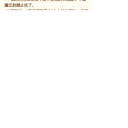
漏立刻就止住了。
45
耶稣说：“是谁摸了我？”众人纷纷否认，
彼得
说：“先生，众人拥挤碰到你了。”
46
但耶稣说：“有人摸了我，因我觉得有能力从
我身上出去。”
47
那女人见隐瞒不住，就战战兢兢地前来俯伏
在耶稣脚前，当着众人，把摸他的缘故和怎样立
即病愈，说了出来。
48
耶稣对她说：“女儿，你的信救了你，平安地
去吧。”
49
正说话间，管会堂的
家里
来人说：“你的女儿
已经死了，不要再劳驾夫子了。”
50
但耶稣听了，回答他说：“不要怕，只要信，
她就会得救。”
51
耶稣到了他家，除了
彼得
、
约翰
、
雅各
，和女
孩的父母，他不允许别人一同进去。
52
众人这时都在为这女孩哭泣哀痛。但耶稣
说：“不要哭。她没有死，只是睡着了。”
53
他们晓得女孩已经死了，就嗤笑他。
54
而耶稣，则拉着女孩的手，呼喚说：“孩子，
起来吧。”