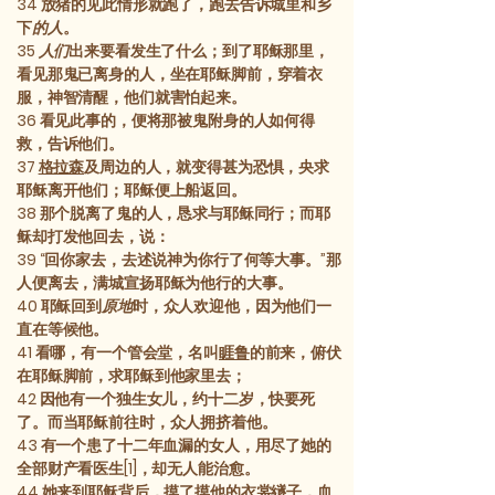
34
放猪的见此情形就跑了，跑去告诉城里和乡
下
的人
。
35
人们
出来要看发生了什么；到了耶稣那里，
看见那鬼已离身的人，坐在耶稣脚前，穿着衣
服，神智清醒，他们就害怕起来。
36
看见此事的，便将那被鬼附身的人如何得
救，告诉他们。
37
格拉森
及周边的人，就变得甚为恐惧，央求
耶稣离开他们；耶稣便上船返回。
38
那个脱离了鬼的人，恳求与耶稣同行；而耶
稣却打发他回去，说：
39
“回你家去，去述说神为你行了何等大事。”那
人便离去，满城宣扬耶稣为他行的大事。
40
耶稣回到
原地
时，众人欢迎他，因为他们一
直在等候他。
41
看哪，有一个管会堂，名叫
睚鲁
的前来，俯伏
在耶稣脚前，求耶稣到他家里去；
42
因他有一个独生女儿，约十二岁，快要死
了。而当耶稣前往时，众人拥挤着他。
43
有一个患了十二年血漏的女人，用尽了她的
全部财产看医生[1]，却无人能治愈。
44
她来到耶稣背后，摸了摸他的衣裳繸子，血