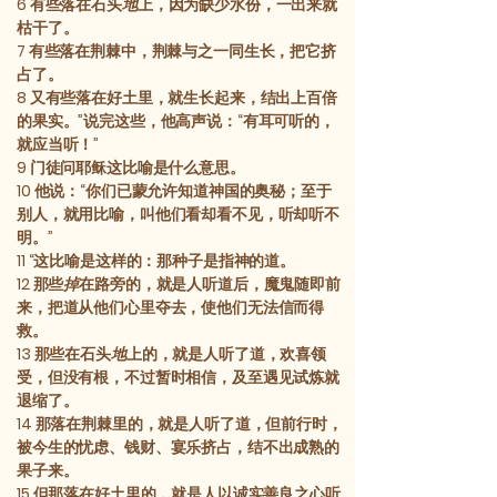
6
有些落在石头
地
上，因为缺少水份，一出来就
枯干了。
7
有些落在荆棘中，荆棘与之一同生长，把它挤
占了。
8
又有些落在好土里，就生长起来，结出上百倍
的果实。”说完这些，他高声说：“有耳可听的，
就应当听！”
9
门徒问耶稣这比喻是什么意思。
10
他说：“你们已蒙允许知道神国的奥秘；至于
别人，就用比喻，叫他们看却看不见，听却听不
明。”
11
“这比喻是这样的：那种子是指神的道。
12
那些
掉
在路旁的，就是人听道后，魔鬼随即前
来，把道从他们心里夺去，使他们无法信而得
救。
13
那些在石头
地
上的，就是人听了道，欢喜领
受，但没有根，不过暂时相信，及至遇见试炼就
退缩了。
14
那落在荆棘里的，就是人听了道，但前行时，
被今生的忧虑、钱财、宴乐挤占，结不出成熟的
果子来。
15
但那落在好土里的，就是人以诚实善良之心听