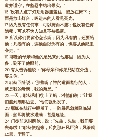
道并谨守，在坚忍中结出果实。”
16
“没有人点了灯后用器皿盖住，或放在床下；
而是放上灯台，叫进来的人看见亮光。
17
因为没有任何事，可以掩而不露；也没有任何
隐秘，可以不为人知且不被揭露。
18
所以你们要留心怎么听；因为凡有的，还要给
他；凡没有的，连他自以为有的，也要从他那里
夺走。”
19
耶稣的母亲和他的弟兄来到他那里，因为人
多，到不了他跟前。
20
有人告诉他说：“你母亲和你弟兄站在外边，
要见你。”
21
耶稣回答说：“那些听了神的道而遵行的人，
就是我的母亲，我的弟兄。”
22
一天，耶稣和门徒上了船，对他们说：“让我
们渡到湖那边去。”他们就出发了。
23
耶稣在航行中睡着了，一阵暴风忽然降临湖
面，船即将被水灌满，甚是危险。
24
门徒前来叫醒他，说：“先生，先生，我们要
丧命啦！”耶稣便起来，斥责那狂风巨浪；风浪就
止息、平静了。