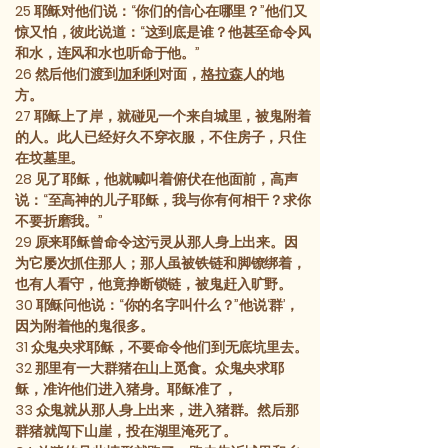
25
耶稣对他们说：“你们的信心在哪里？”他们又
惊又怕，彼此说道：“这到底是谁？他甚至命令风
和水，连风和水也听命于他。”
26
然后他们渡到
加利利
对面，
格拉森
人的地
方。
27
耶稣上了岸，就碰见一个来自城里，被鬼附着
的人。此人已经好久不穿衣服，不住房子，只住
在坟墓里。
28
见了耶稣，他就喊叫着俯伏在他面前，高声
说：“至高神的儿子耶稣，我与你有何相干？求你
不要折磨我。”
29
原来耶稣曾命令这污灵从那人身上出来。因
为它屡次抓住那人；那人虽被铁链和脚镣绑着，
也有人看守，他竟挣断锁链，被鬼赶入旷野。
30
耶稣问他说：“你的名字叫什么？”他说‘群’，
因为附着他的鬼很多。
31
众鬼央求耶稣，不要命令他们到无底坑里去。
32
那里有一大群猪在山上觅食。众鬼央求耶
稣，准许他们进入猪身。耶稣准了，
33
众鬼就从那人身上出来，进入猪群。然后那
群猪就闯下山崖，投在湖里淹死了。