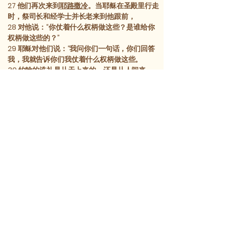
27
他们再次来到
耶路撒冷
。当耶稣在圣殿里行走
时，祭司长和经学士并长老来到他跟前，
28
对他说：“你仗着什么权柄做这些？是谁给你
权柄做这些的？”
29
耶稣对他们说：“我问你们一句话，你们回答
我，我就告诉你们我仗着什么权柄做这些。
30
约翰
的洗礼是从天上来的，还是从人间来
的？回答我。”
31
他们彼此商议说：“我们若说‘从天上来的’，他
将说：‘那么，你们为什么不信他呢？’
32
难道我们该说‘从人间来的’吗？”他们
又
害怕百
姓，因为众人都以
约翰
为真先知。”
33
于是他们回答耶稣
说
：“我们不知道。”耶稣对
他们说：“那我也不告诉你们我仗着什么权柄做这
些。”
[1] 早期文本无此节。
前一章
后一章