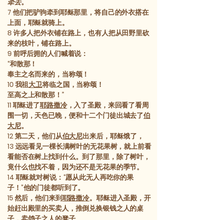
牵去
。
7
他们把驴驹牵到耶稣那里，将自己的外衣搭在
上面，耶稣就骑上。
8
许多人把外衣铺在路上，也有人把从田野里砍
来的枝叶，铺在路上。
9
前呼后拥的人们喊着说：
“和散那！
奉主之名而来的，当称颂！
10
我祖
大卫
将临之国，当称颂！
至高之上和散那！”
11
耶稣进了
耶路撒冷
，入了圣殿，来回看了看周
围一切，天色已晚，便和十二个门徒出城去了
伯
大尼
。
12
第二天，他们从
伯大尼
出来后，耶稣饿了，
13
远远看见一棵长满树叶的无花果树，就上前看
看能否在树上找到什么。到了那里，除了树叶，
竟什么也找不着，因为还不是无花果的季节。
14
耶稣就对树说：“愿从此无人再吃你的果
子！”他的门徒都听到了。
15
然后，他们来到
耶路撒冷
。耶稣进入圣殿，开
始赶出殿里的买卖人，推倒兑换银钱之人的桌
子，卖鸽子之人的凳子。