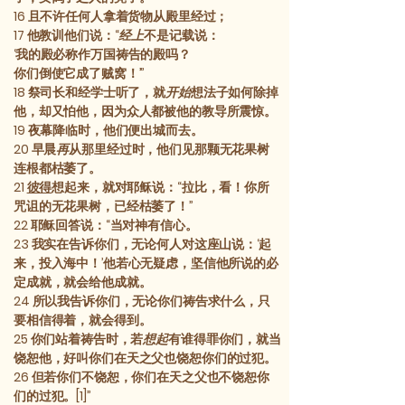
16
且不许任何人拿着货物从殿里经过；
17
他教训他们说：“
经上
不是记载说：
‘我的殿必称作万国祷告的殿吗？
你们倒使它成了贼窝！’”
18
祭司长和经学士听了，就
开始
想法子如何除掉
他，却又怕他，因为众人都被他的教导所震惊。
19
夜幕降临时，他们便出城而去。
20
早晨
再
从那里经过时，他们见那颗无花果树
连根都枯萎了。
21
彼得
想起来，就对耶稣说：“拉比，看！你所
咒诅的无花果树，已经枯萎了！”
22
耶稣回答说：“当对神有信心。
23
我实在告诉你们，无论何人对这座山说：‘起
来，投入海中！’他若心无疑虑，坚信他所说的必
定成就，就会给他成就。
24
所以我告诉你们，无论你们祷告求什么，只
要相信得着，就会得到。
25
你们站着祷告时，若
想起
有谁得罪你们，就当
饶恕他，好叫你们在天之父也饶恕你们的过犯。
26
但若你们不饶恕，你们在天之父也不饶恕你
们的过犯。[1]”