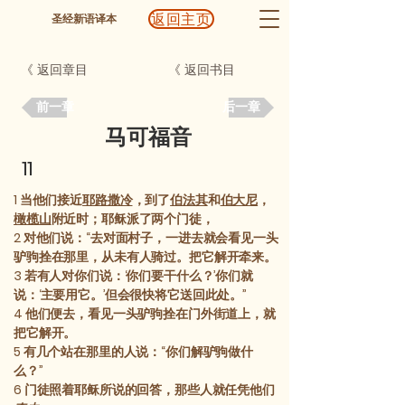
返回主页
圣经新语译本
《 返回章目
《 返回书目
前一章
后一章
马可福音
11
1
当他们接近
耶路撒冷
，到了
伯法其
和
伯大尼
，
橄榄山
附近时；耶稣派了两个门徒，
2
对他们说：“去对面村子，一进去就会看见一头
驴驹拴在那里，从未有人骑过。把它解开牵来。
3
若有人对你们说：‘你们要干什么？’你们就
说：‘主要用它。’但会很快将它送回此处。”
4
他们便去，看见一头驴驹拴在门外街道上，就
把它解开。
5
有几个站在那里的人说：“你们解驴驹做什
么？”
6
门徒照着耶稣所说的回答，那些人就任凭他们