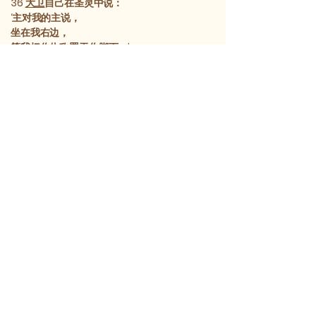
36
大卫
自己在圣灵中说：
‘主对我的主说，
坐在我右边，
等我把你仇敌置于你脚下。’
37
大卫
既自己称他为主，他怎么又是
大卫
的子
孙呢？”众人都乐意聆听于他。
38
耶稣在教导中说：“你们要当心经学士；他们
好穿长袍行走，喜欢街市上对他们的问安，
39
会堂里的高位，筵席上的首座。
40
他们侵吞寡妇的家产，并假意做冗长的祷
告。这些人要受更重的惩罚。”
41
耶稣坐在银库对面，看众人怎样捐钱入库。有
好些富人往里投了许多；
42
这时来了一个穷寡妇，往里投了两个铜板，
即一分钱。
43
耶稣叫来门徒，对他们说：“我实在告诉你
们，这穷寡妇所投入的，比众人投入库里的还要
多。
44
因为他们都是将自己有余的投入；但这寡
妇，在自己的贫乏中，将她的所有，她赖以生活
的一切都投上了。”