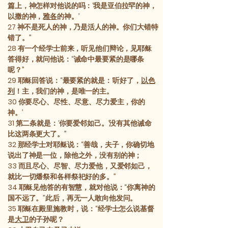
篇上，神怎样对他说的吗：‘我是亚伯拉罕的神，
以撒的神，
雅各
的神。’
27
神不是死人的神，乃是活人的神。你们大错特
错了。”
28
有一个经学士前来，听见他们辩论，见耶稣
答得好，就问他说：“诫命中最要紧的是哪条
呢？”
29
耶稣回答说：“最要紧的就是：‘听好了，
以色
列
！主，我们的神，是唯一的主。
30
你要尽心、尽性、尽意、尽力爱主，你的
神。’
31
第二条就是：‘你要爱邻如己。’没有其他诫命
比这两条更大了。”
32
那经学士对耶稣说：“善哉，夫子，你确切地
说出了神是一位，除他之外，没有别的神；
33
而且尽心、尽智、尽力爱他，又爱邻如己，
就比一切燔祭和各样祭祀好的多。”
34
耶稣见他答的有智慧，就对他说：“你离神的
国不远了。”此后，再无一人敢向他发问。
35
耶稣在殿里施教时，说：“经学士怎么说基督
是
大卫
的子孙呢？