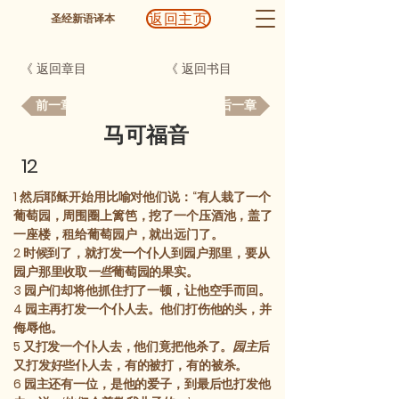
返回主页
圣经新语译本
《 返回章目
《 返回书目
前一章
后一章
马可福音
12
1
然后耶稣开始用比喻对他们说：“有人栽了一个
葡萄园，周围圈上篱笆，挖了一个压酒池，盖了
一座楼，租给葡萄园户，就出远门了。
2
时候到了，就打发一个仆人到园户那里，要从
园户那里收取
一些
葡萄园的果实。
3
园户们却将他抓住打了一顿，让他空手而回。
4
园主再打发一个仆人去。他们打伤他的头，并
侮辱他。
5
又打发一个仆人去，他们竟把他杀了。
园主
后
又打发好些仆人去，有的被打，有的被杀。
6
园主还有一位，是他的爱子，到最后也打发他