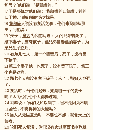
和号？”他们说：“是
凯撒
的。”
17
于是耶稣对他们说：“将
凯撒
的归
凯撒
，神的
归于神。”他们顿时为之惊呆。
18
撒都该
人说没有复活之事，他们来到耶稣那
里，问他说：
19
“夫子，
摩西
为我们写道：‘人的兄弟若死了，
撇下妻子，没有孩子，他兄弟当娶他的妻子，为
弟兄生子立后。’
20
有弟兄七人，第一个娶妻后，死了，没有留
下孩子。
21
第二个娶了她，也死了，没有留下孩子。第三
个也是这样。
22
那七个人都没有留下孩子；末了，那妇人也死
了。
23
复活时，当他们起来，她是哪一个的妻子
呢？因为他们七个人都娶过她。”
24
耶稣说：“你们之所以错了，岂不是因为不明
白圣经，不晓得神的大能吗？
25
当人从死里复活时，不娶也不嫁，就像天上的
使者。
26
论到死人复活，你们没有念过
摩西
书中荆棘