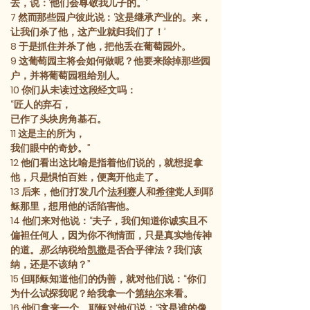
去，说：‘他们会尊敬我儿子的。’
7
然而那些园户彼此说：‘这是继承产业的。来，
让我们杀了他，这产业就归我们了！’
8
于是抓住并杀了他，把他丢在葡萄园外。
9
这葡萄园主将会如何做呢？他要来除掉那些园
户，并将葡萄园租给别人。
10
你们从未读过这段经文吗：
“匠人的弃石，
已作了头块房角基石。
11
这是主的所为，
我们眼中的奇妙。”
12
他们看出这比喻是指着他们说的，就想捉拿
他，只是惧怕百姓，便离开他走了。
13
后来，他们打发几个
法利赛
人和
希律
党人到耶
稣那里，想用他的话陷害他。
14
他们来对他说：“夫子，我们知道你诚实且不
偏袒任何人，因为你不徇情面，只是真实地传神
的道。
那么
纳税给
凯撒
是否合乎律法？我们该
纳，还是不该纳？”
15
但耶稣知道他们的伪善，就对他们说：“你们
为什么试探我呢？给我拿一个
第纳尔
来看。
16
他们拿来一个。耶稣对他们说：“这是谁的像