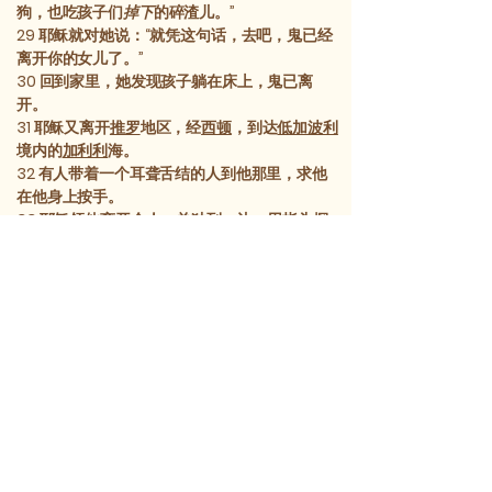
狗，也吃孩子们
掉下
的碎渣儿。”
29
耶稣就对她说：“就凭这句话，去吧，鬼已经
离开你的女儿了。”
30
回到家里，她发现孩子躺在床上，鬼已离
开。
31
耶稣又离开
推罗
地区，经
西顿
，到达
低加波利
境内的
加利利
海。
32
有人带着一个耳聋舌结的人到他那里，求他
在他身上按手。
33
耶稣领他离开众人，单独到一边，用指头探
他的耳朵，吐唾沫抹他的舌头，
34
然后望天呼了一口气，对他说：“以法大！”，
意即“开了吧！”
35
他的耳朵立刻就开了，舌结也解了，说话也
清楚了。
36
耶稣嘱咐他们不要告诉任何人；但他越是嘱
咐，他们越是将此事传说。
37
众人被他所震惊，说：“他所做的样样都好，
甚至能叫聋子听见，哑巴说话！”
[1] 早期文本无此节。