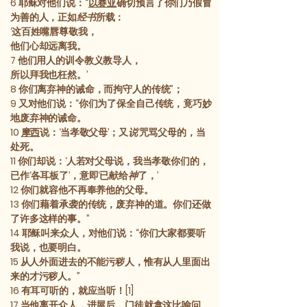
6
耶稣对他们说：“
以赛亚
确切预言了你们乃假冒
为善的人，正如
经书
所载：
‘这百姓嘴唇尊敬我，
他们心却远离我。
7
他们用人的训令教义教导人，
所以拜我也枉然。’
8
你们离弃神的诫命，而拘守人的传统”；
9
又对他们说：“你们为了保全自己传统，竟巧妙
地废弃神的诫命。
10
摩西
说：‘当孝敬父母’；又
说
‘咒骂父母的，当
处死。
11
你们却说：‘人若对父母说，我当孝敬你们的，
已作‘各耳板了’，意即‘已献给
神
了，’
12
你们就容他不再奉养他的父母。
13
你们藉着承袭的传统，废弃神的道。你们还做
了许多这样的事。”
14
耶稣叫来众人，对他们说：“你们大家都要听
我说，也要明白。
15
从人外面进去的不能污秽人，惟有从人里面出
来的才污秽人。”
16
有耳可听的，就应当听！[1]
17
当他离开众人，进屋后，门徒就拿这比喻问