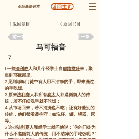
返回主页
圣经新语译本
《 返回章目
《 返回书目
前一章
后一章
马可福音
7
1
一些
法利赛
人和几个经学士自
耶路撒冷
来，聚
集到耶稣那里。
2
见到耶稣门徒中有人用不洁净的手，即未洗过
的手吃饭。
3
原来
法利赛
人和所有
犹太
人都遵循前人的传
统，若不仔细洗手就不吃饭；
4
从市场回来，若不清洗也不吃；还有好些别的
传统，他们都沿袭拘守：如洗杯、罐、铜器、床
等。
5
这些
法利赛
人和经学士就问他说：“你的门徒为
什么不遵循前人的传统，用不洁净的手吃饭呢？”