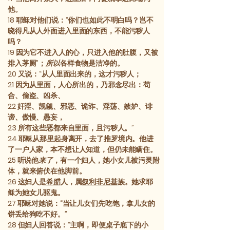
他。
18
耶稣对他们说：“你们也如此不明白吗？岂不
晓得凡从人外面进入里面的东西，不能污秽人
吗？
19
因为它不进入人的心，只进入他的肚腹，又被
排入茅厕”；
所以
各样食物是洁净的。
20
又说：“从人里面出来的，这才污秽人；
21
因为从里面，人心所出的，乃邪念尽出：苟
合、偷盗、凶杀、
22
奸淫、觊觎、邪恶、诡诈、淫荡、嫉妒、诽
谤、傲慢、愚妄，
23
所有这些恶都来自里面，且污秽人。”
24
耶稣从那里起身离开，去了
推罗
境内。他进
了一户人家，本不想让人知道，但仍未能瞒住。
25
听说他
来了
，有一个妇人，她小女儿被污灵附
体，就来俯伏在他脚前。
26
这妇人是
希腊
人，属
叙利非尼基
族。她求耶
稣为她女儿驱鬼。
27
耶稣对她说：“当让儿女们先吃饱，拿儿女的
饼丢给狗吃不好。”
28
但妇人回答说：“主啊，即便桌子底下的小