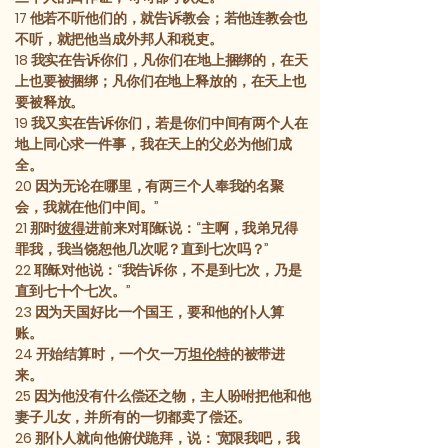
17
他若不听他们的，就告诉教会；若他连教会也
不听，就把他当成外邦人和税吏。
18
我实在告诉你们，凡你们在地上捆绑的，在天
上也要被捆绑；凡你们在地上释放的，在天上也
要被释放。
19
我又实在告诉你们，若是你们中间有两个人在
地上同心求一件事，我在天上的父必为他们成
全。
20
因为无论在哪里，有两三个人奉我的名聚
会，我就在他们中间。”
21
那时
彼得
进前来对耶稣说：“主啊，我弟兄得
罪我，我当饶恕他几次呢？直到七次吗？”
22
耶稣对他说：“我告诉你，不是到七次，乃是
直到七十个七次。”
23
因为天国好比一个国王，要和他的仆人算
账。
24
开始结算时，一个欠一万
坦伦特
的被带进
来。
25
因为他没有什么偿还之物，主人吩咐把他和他
妻子儿女，并所有的一切都卖了偿还。
26
那仆人就向他俯伏跪拜，说：‘宽限我吧，我