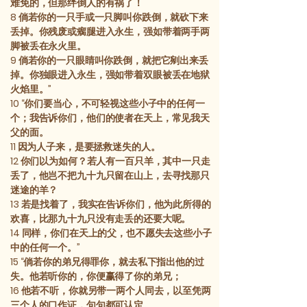
难免的，但那绊倒人的有祸了！
8
倘若你的一只手或一只脚叫你跌倒，就砍下来
丢掉。你残废或瘸腿进入永生，强如带着两手两
脚被丢在永火里。
9
倘若你的一只眼睛叫你跌倒，就把它剜出来丢
掉。你独眼进入永生，强如带着双眼被丢在地狱
火焰里。”
10
“你们要当心，不可轻视这些小子中的任何一
个；我告诉你们，他们的使者在天上，常见我天
父的面。
11
因为人子来，是要拯救迷失的人。
12
你们以为如何？若人有一百只羊，其中一只走
丢了，他岂不把九十九只留在山上，去寻找那只
迷途的羊？
13
若是找着了，我实在告诉你们，他为此所得的
欢喜，比那九十九只没有走丢的还要大呢。
14
同样，你们在天上的父，也不愿失去这些小子
中的任何一个。”
15
“倘若你的弟兄得罪你，就去私下指出他的过
失。他若听你的，你便赢得了你的弟兄；
16
他若不听，你就另带一两个人同去，以至凭两
三个人的口作证，句句都可认定。