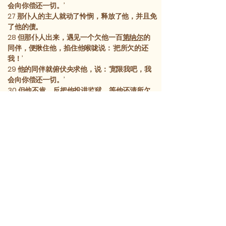
会向你偿还一切。’
27
那仆人的主人就动了怜悯，释放了他，并且免
了他的债。
28
但那仆人出来，遇见一个欠他一百
第纳尔
的
同伴，便揪住他，掐住他喉咙说：‘把所欠的还
我！’
29
他的同伴就俯伏央求他，说：‘宽限我吧，我
会向你偿还一切。’
30
但他不肯，反把他投进监狱，等他还清所欠
的债。
31
众同伴看到所发生的事，甚为难过，去把所发
生的一切告诉了主人。
32
于是主人把他叫来，对他说：‘你这恶奴！你
央求我，我就把你所欠的债都免了，
33
你不应当像我怜悯你一样，怜悯你的同伴
吗？’
34
主人动了怒，就把他交给狱吏，等他还清所
欠的一切债。
35
你们各人若不从心里饶恕你的弟兄，我的天
父也要这样对待你们。”