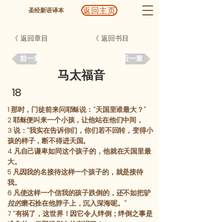
返回主页
圣经新语译本
《 返回章目
《 返回书目
前一章
后一章
马太福音
18
1
那时，门徒前来问耶稣说：“天国里谁最大？”
2
耶稣便叫来一个小孩，让他站在他们中间，
3
说：“我实在告诉你们，你们若不回转，变得小
孩的样子，断不得进天国。
4
凡自己谦卑如同这个孩子的，他就在天国里最
大。
5
凡因我的名接待这样一个孩子的，就是接待
我。
6
凡使这样一个信我的孩子跌倒的，还不如把驴
拉的
磨石拴在他脖子上，沉入深海呢。”
7
“有祸了，这世界！因它令人绊倒；绊倒之事是