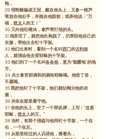
袍，
29
用荆棘编成王冠，戴在他头上，又拿一根芦
苇放在他右手，并跪在他面前，戏弄他说：“万
福，
犹太
人的王！”
30
又向他吐唾沫，拿芦苇打他的头。
31
戏弄完了，就把他长袍脱了，仍穿回他自己的
衣服，带他出去钉十字架。
32
他们出来时，看到一个名叫
西门
的
古利奈
人，就强迫他去背耶稣的十字架。
33
他们到了一个名叫
各各他
，意为“骷髅地”的地
方。
34
兵士拿苦胆调和的酒给耶稣喝。他尝了尝，
不愿喝。
35
既把他钉了十字架，他们就拈阄分他的衣
服，
36
并坐在那里看守他。
37
在他的头上，安了一个罪状
牌
，上写：“这是
耶稣，
犹太
人的王。”
38
当时，有两个强盗与他同钉十字架，一个在
右，一个在左。
39
从那里经过的人讥诮他，摇着头，