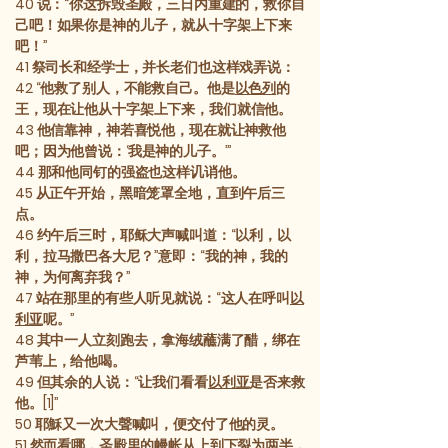
40
说：“你这拆毁圣殿，三日内重建的，救你自
己吧！如果你是神的儿子，就从十字架上下来
吧！”
41
祭司长和经学士，并长老们也这样戏弄说：
42
“他救了别人，不能救自己。他是
以色列
的
王，现在让他从十字架上下来，我们就信他。
43
他信靠神，神若喜悦他，现在就让神救他
吧；因为他曾说：‘我是神的儿子。’”
44
那和他同钉的强盗也这样讥诮他。
45
从正午开始，黑暗笼罩全地，直到午后三
点。
46
约午后三时，耶稣大声喊叫道：“以利，以
利，拉马撒巴各大尼？”意即：“我的神，我的
神，为何离弃我？”
47
站在那里的有些人听见就说：“这人在呼叫
以
利亚
呢。”
48
其中一人立刻跑去，拿海绒蘸满了醋，绑在
芦苇上，给他喝。
49
但其余的人说：“让我们看看
以利亚
是否来救
他。[1]”
50
耶穌又一次大聲喊叫，便交付了他的灵。
51
然而看哪，圣殿里的幔帐从上到下裂为两半，