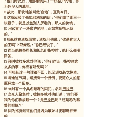
7
他们商议后，用那银钱买了一块窑户的地，作
为外乡人的墓地。
8
故此，那块地被叫做“血地”，直到今日。
9
这就应验了先知
耶利米
的话：“他们拿了那三十
块银子，就是
以色列
人所定的，那人的价钱，
10
用它置了一块窑户的地，正如主所指示我
的。”
11
耶稣站在巡抚面前；巡抚问他说：“你是
犹太
人
的王吗”？耶稣说：“你已经说了。”
12
而当他被祭司长和长老们指控时，他什么都没
回答。
13
那时
彼拉多
就对他说：“他们作证，指控你这
么多的事，你没有听见吗？”
14
可耶稣连一句话都不回，以至巡抚甚觉惊奇。
15
每逢这节期，巡抚有一个惯例，要随众人的意
愿释放一个囚犯。
16
当时有一个臭名昭著的囚犯，名叫
巴拉巴
。
17
当众人聚集时，
彼拉多
就对他们说：“你们要
我为你们释放哪一个？是
巴拉巴
呢？还是称为基
督的耶稣？”
18
因为巡抚知道他们是因为嫉妒才把耶稣押来
的。