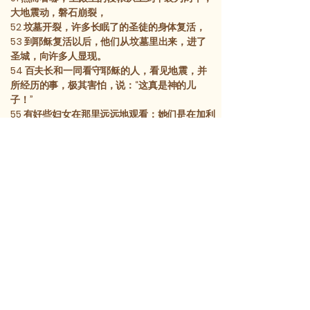
大地震动，磐石崩裂，
52
坟墓开裂，许多长眠了的圣徒的身体复活，
53
到耶稣复活以后，他们从坟墓里出来，进了
圣城，向许多人显现。
54
百夫长和一同看守耶稣的人，看见地震，并
所经历的事，极其害怕，说：“这真是神的儿
子！”
55
有好些妇女在那里远远地观看；她们是在
加利
利
服事他时就跟随耶稣的。
56
内中有
抹大拉
的
马利亚
，又有
雅各
和
约西
的
母亲
马利亚
，并有
西庇太
两个儿子的母亲。
57
到了傍晚，有一个来自
亚利马太
的富人，名叫
约瑟
，他也是耶稣的门徒。
58
此人去见
彼拉多
，要求
领回
耶稣的身体。
彼
拉多
就下令交给他。
59
约瑟
取了
耶稣的
身体，用干净的细麻布裹
好，
60
安放在自己用磐石凿出的新墓里。他滚过一
块大石头挡住墓门，然后离去。
61
抹大拉
的
马利亚
和另一个
马利亚
也在那里，坐
在坟墓对面。