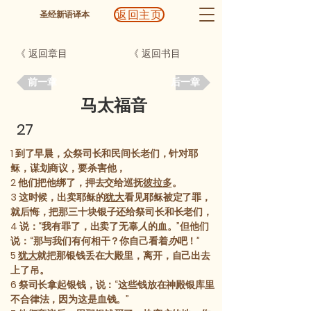
返回主页
圣经新语译本
《 返回章目
《 返回书目
前一章
后一章
马太福音
27
1
到了早晨，众祭司长和民间长老们，针对耶
稣，谋划商议，要杀害他，
2
他们把他绑了，押去交给巡抚
彼拉多
。
3
这时候，出卖耶稣的
犹大
看见耶稣被定了罪，
就后悔，把那三十块银子还给祭司长和长老们，
4
说：“我有罪了，出卖了无辜
人
的血。”但他们
说：“那与我们有何相干？你自己看着
办
吧！”
5
犹大
就把那银钱丢在大殿里，离开，自己出去
上了吊。
6
祭司长拿起银钱，说：“这些钱放在神殿银库里
不合律法，因为这是血钱。”