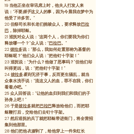
19
当他正坐在审讯席上时，他夫人打发人来
说：“不要
插手
这义人的事，因为今晨我在梦中为
他受了许多苦。”
20
但祭司长和长老们挑唆众人，要求释放
巴拉
巴
，除掉耶稣。
21
巡抚对众人说：“这两个人，你们要我为你们
释放哪一个？”众人说：“
巴拉巴
。”
22
彼拉多
说：“那么，我如何处置那称为基督的
耶稣呢？”他们众人说：“把他钉十字架！”
23
巡抚说：“为什么？他做了恶事吗？”但他们却
叫得更凶，说：“把他钉十字架！”
24
彼拉多
看到
无济于事，反而更生骚乱，就当
众拿水洗手说：“流这义人的血，罪不在我，你们
看着
办
吧。”
25
众人回答说：“让他的血归到我们和我们的子
孙身上吧！”
26
于是
彼拉多
就把
巴拉巴
释放给他们，而把耶
稣鞭打后，交给他们去钉十字架。
27
然后巡抚的兵丁就把耶稣带进衙门，将全营招
集到他那里。
28
他们把他
衣服
剥了，给他穿上一件朱红长