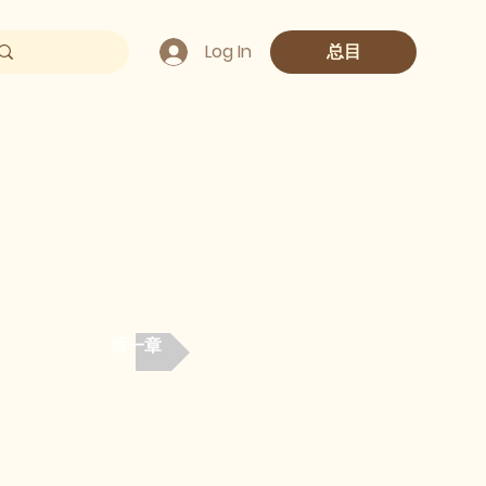
Log In
总目
后一章