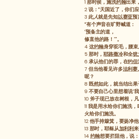
1
那时侯，施洗
约翰
出来
2
说：“天国近了，你们应
3
此
人
就是先知
以赛亚
预
“有个声音在旷野喊道：
‘预备主的道，
修直他的路！’”。
4
这
约翰
身穿驼毛，腰束
5
那时，
耶路撒冷
和全
犹
6
承认他们的罪，在
约但
7
但当他看见许多
法利赛
呢？
8
既然如此，就当结出果
9
不要自己心里想着说‘
10
斧子现已放在树根，凡
11
我是用水给你们施洗，
火给你们施洗。
12
他手持簸箕，要扬净他
13
那时，耶稣从
加利利
来
14
约翰
想要拦阻他，说：