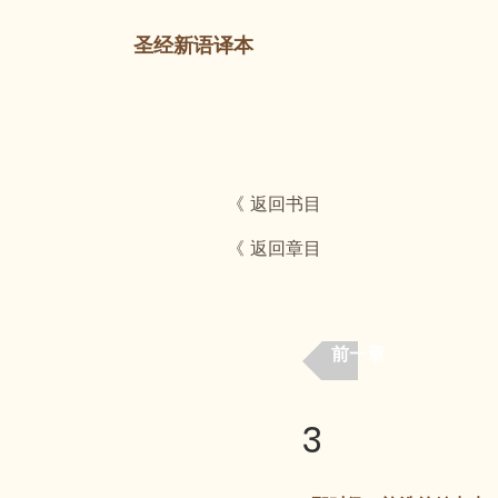
圣经新语译本
《 返回书目
《 返回章目
前一章
3