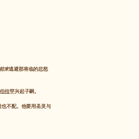
前来
逃避那将临的忿怒
伯拉罕
兴起子嗣。
鞋也不配。他要用圣灵与