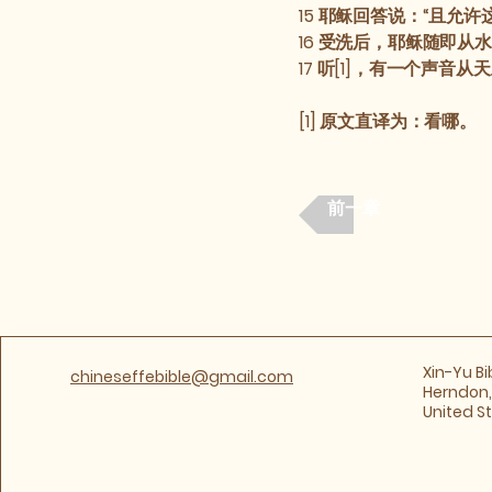
15
耶稣回答说：“且允许
16
受洗后，耶稣随即从水
17
听[1]，有一个声音从
[1] 原文直译为：看哪。
前一章
​Xin-Yu B
chineseffebible@gmail.com
Herndon, 
United S