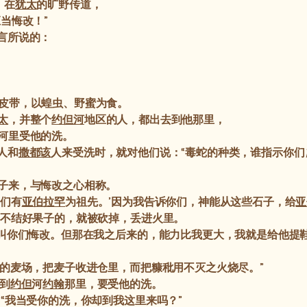
，在
犹太
的旷野传道，
当悔改！”
言所说的：
皮带，以蝗虫、野蜜为食。
太
，并整个
约但河
地区的人，都出去到他那里，
河里受他的洗。
人和
撒都该
人来受洗时，就对他们说：“毒蛇的种类，谁指示你们
子来，与悔改之心相称。
我们有
亚伯拉罕
为祖先。’因为我告诉你们，神能从这些石子，给
亚
不结好果子的，就被砍掉，丢进火里。
叫你们悔改。但那在我之后来的，能力比我更大，我就是给他提
的麦场，把麦子收进仓里，而把糠秕用不灭之火烧尽。”
到
约但
河
约翰
那里，要受他的洗。
“我当受你的洗，你却到我这里来吗？”