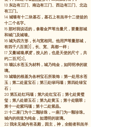
13
东边有三门、南边有三门、西边有三门、北边
有三门。
14
城墙有十二块基石，基石上有羔羊十二使徒的
十二个名字。
15
那对我说话的，拿着金芦苇当量尺，要量那城
和城门及城墙。
16
城为四方形，长与宽相同。他用芦苇量那城，
有四千八百里[1]，长、宽、高都一样；
17
又量城墙
厚度
，按人的，也是天使的尺寸，共
约二百尺[2]。
18
墙以水苍玉为材料，城乃纯金，如同明净的玻
璃。
19
城墙的根基为各种宝石所装饰：第一处用水苍
玉；第二处蓝宝石；第三处绿玛瑙；第四处绿宝
石；
20
第五处红玛瑙；第六处红宝石；第七处黄璧
玺；第八处碧玉石；第九处黄玉；第十处翡翠；
第十一处紫玛瑙；第十二处紫晶。
21
十二座门为十二颗珍珠，一座门为一颗珍珠。
城内的街道为纯金，如透明的玻璃。
22
我未见城内有圣殿，因主，神，全能者和羔羊