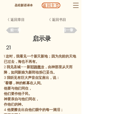
返回主页
圣经新语译本
《 返回章目
《 返回书目
前一章
后一章
启示录
21
1
这时，我看见一个新天新地；因为先前的天地
已过去，海也不再有。
2
我见圣城——新
耶路撒冷
，由神那里从天而
降，如同新娘为新郎妆扮已妥当。
3
我听见有巨大声音自宝座出，说：
“看哪，神的帐幕在人间。
他要与他们同住，
他们要作他子民。
神要亲自与他们同在，
作他们的神。
4
他要擦去出自他们眼中的每一滴泪；