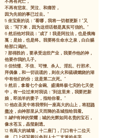
不再有死亡，
不再有悲哀、哭泣、和痛苦，
因为先前的事已过去。”
5
坐宝座的说：“看哪，我将一切都更新！”又
说：“写下来，因为这些话都是真实可信的。”
6
然后他对我说：“成了！我是阿拉法，也是俄梅
戛；是始，也是终。我要将生命水之泉，白白赐
给那口渴的。
7
那得胜的，要承受这些产业，我要作他的神，
他要作我的儿子。
8
但怯懦、不信、可憎、杀人、淫乱、行邪术、
拜偶像，和一切说谎的，则在火和硫磺燃烧的湖
中有他们的份；这是第二次死。”
9
然后，拿着七个金碗、盛满终极七灾的七天使
中，有一位过来对我说：“到这里来，我要把新
娘，即羔羊的妻子，指给你看。”
10
他在圣灵中将我带到一座高大的山上，将
耶路
撒冷
，由神那里从天而降的圣城指给我看。
11
城中
有神的荣耀；城的光辉如同名贵的宝石，
像水苍玉，晶莹剔透。
12
有高大的城墙，十二座门，门口有十二位天
使，门上还写着
以色列
人十二支派的名字。