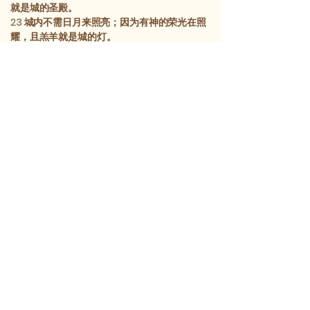
就是城的圣殿。
23
城内不需日月来照亮；因为有神的荣光在照
耀，且羔羊就是城的灯。
24
列国藉着这光行走；地上的君王要带着自己
的荣耀进那城。
25
它的城门白天永不关，而那里原没有黑夜。
26
人们将把列国的荣耀尊贵，带进城。
27
但凡不洁净、作恶撒谎的，绝不得进这城；只
有记在羔羊生命册上的，
得进去
。
[1] 原文为“一万二千哩”，每哩约185公尺。
[2] 原文为“一百四十四肘”，每肘65.8米。
前一章
后一章
chineseffebible@gmail.com
​Xin-Yu Bible Translation Association