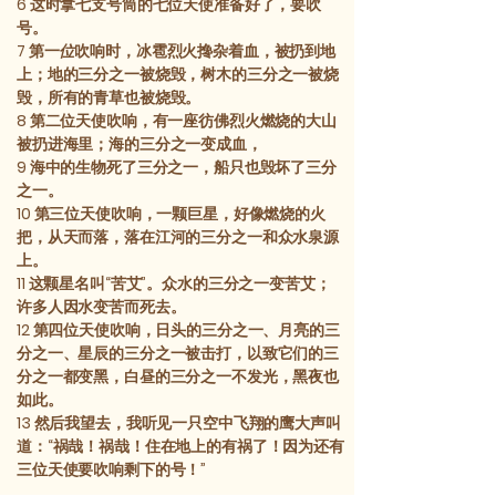
6
这时拿七支号筒的七位天使准备好了，要吹
号。
7
第一
位
吹响时，冰雹烈火搀杂着血，被扔到地
上；地的三分之一被烧毁，树木的三分之一被烧
毁，所有的青草也被烧毁。
8
第二位天使吹响，有一座彷佛烈火燃烧的大山
被扔进海里；海的三分之一变成血，
9
海中的生物死了三分之一，船只也毁坏了三分
之一。
10
第三位天使吹响，一颗巨星，好像燃烧的火
把，从天而落，落在江河的三分之一和众水泉源
上。
11
这颗星名叫“苦艾”。众水的三分之一变苦艾；
许多人因水变苦而死去。
12
第四位天使吹响，日头的三分之一、月亮的三
分之一、星辰的三分之一被击打，以致它们的三
分之一都变黑，白昼的三分之一不发光，黑夜也
如此。
13
然后我望去，我听见一只空中飞翔的鹰大声叫
道：“祸哉！祸哉！住在地上的有祸了！因为还有
三位天使要吹响剩下的号！”