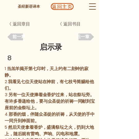
返回主页
圣经新语译本
《 返回章目
《 返回书目
前一章
后一章
启示录
8
1
当羔羊揭开第七印时，天上约有二刻钟的寂
静。
2
我看见七位天使站在神前，有七枝号筒赐给他
们。
3
另有一位天使捧着金香炉过来，站在祭坛旁。
有许多香递给他，要与众圣徒的祈祷一同献到宝
座前的金祭坛上。
4
那香的烟，伴随众圣徒的祈祷，从天使的手中
一同升到神面前。
5
然后天使拿着香炉，盛满祭坛之火，扔到大地
上，随后就有雷鸣、声响、闪电和地震。